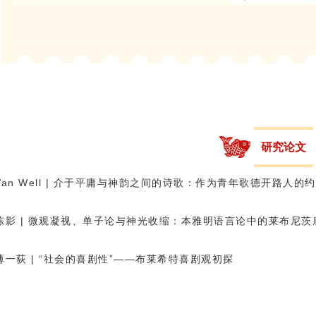
研究论文
Van Well | 介于平庸与神韵之间的诗歌：作为青年歌德开路人的
陈影 | 微观凝视、单子论与神光收缩：本雅明语言论中的莱布尼茨
薄一荻 | “社会的喜剧性”——布莱希特喜剧观初探