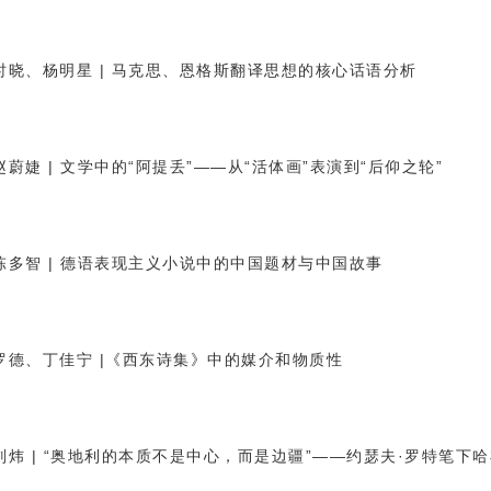
时晓、杨明星 | 马克思、恩格斯翻译思想的核心话语分析
赵蔚婕 | 文学中的“阿提丢”
——
从“活体画”表演到“后仰之轮”
陈多智 | 德语表现主义小说中的中国题材与中国故事
罗德、丁佳宁 |《西东诗集》中的媒介和物质性
刘炜 | “奥地利的本质不是中心，而是边疆”
——
约瑟夫·罗特笔下