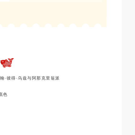
约翰·彼得·乌兹与阿那克里翁派
底色