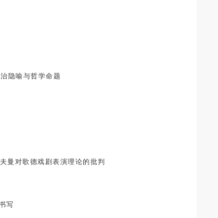
政治隐喻与哲学命题
A. 霍夫曼对歌德戏剧表演理论的批判
书写