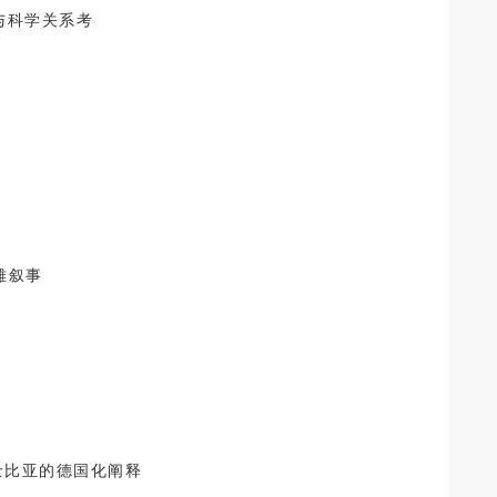
与科学关系考
雄叙事
士比亚的德国化阐释