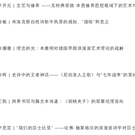
李开元 | 文艺与修养 ——戈特弗里德·本恩修养思想视域下的艺术
陈敏 | 布洛克斯自然诗歌中风景的感知、“描绘”和意义
张珊珊 | 理念的光：本雅明对德国早期浪漫派艺术理论的疏解
张晖 | 史诗中的王者神话——《尼伯龙人之歌》与“七年战争”的英
王凯 | 跨界书写与脑文本传递：《胡桃夹子》的双重伦理旨向
卢意芸 | “我们的莎士比亚”
——
论弗·施莱格尔的浪漫派诗学对莎