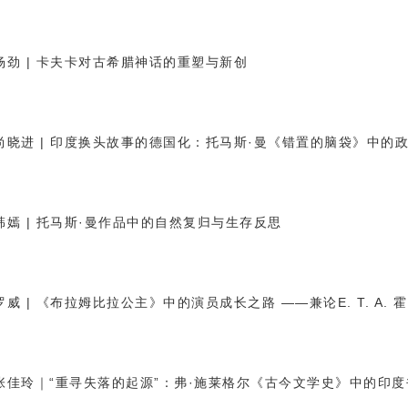
杨劲 | 卡夫卡对古希腊神话的重塑与新创
尚晓进 | 印度换头故事的德国化：托马斯·曼《错置的脑袋》中的
韩嫣 | 托马斯·曼作品中的自然复归与生存反思
罗威 | 《布拉姆比拉公主》中的演员成长之路
——
兼论E. T. 
张佳玲｜“重寻失落的起源”：弗·施莱格尔《古今文学史》中的印度