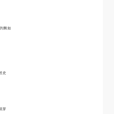
”的阙如
然史
萌芽