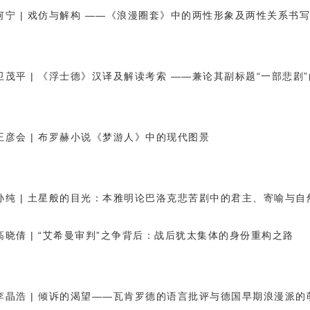
何宁 | 戏仿与解构
——
《浪漫圈套》中的两性形象及两性关系书写
卫茂平 | 《浮士德》汉译及解读考索
——
兼论其副标题“一部悲剧
王彦会 | 布罗赫小说《梦游人》中的现代图景
孙纯 | 土星般的目光：本雅明论巴洛克悲苦剧中的君主、寄喻与自
高晓倩 | “艾希曼审判”之争背后：战后犹太集体的身份重构之路
李晶浩 | 倾诉的渴望
——
瓦肯罗德的语言批评与德国早期浪漫派的